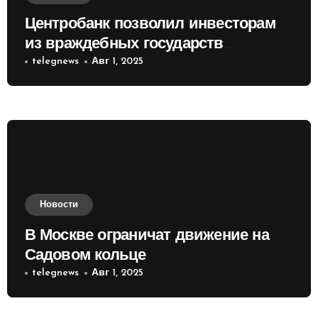
Центробанк позволил инвесторам
из враждебных государств
приобретать валюту
telegnews
Авг 1, 2025
Новости
В Москве ограничат движение на
Садовом кольце
telegnews
Авг 1, 2025