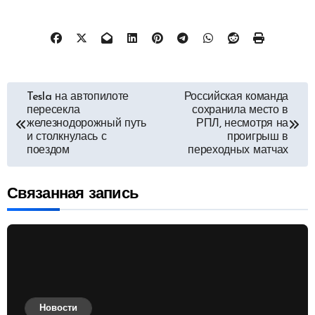
Навигация
Tesla на автопилоте
Российская команда
пересекла
сохранила место в
по
железнодорожный путь
РПЛ, несмотря на
и столкнулась с
проигрыш в
поездом
переходных матчах
записям
Связанная запись
Новости