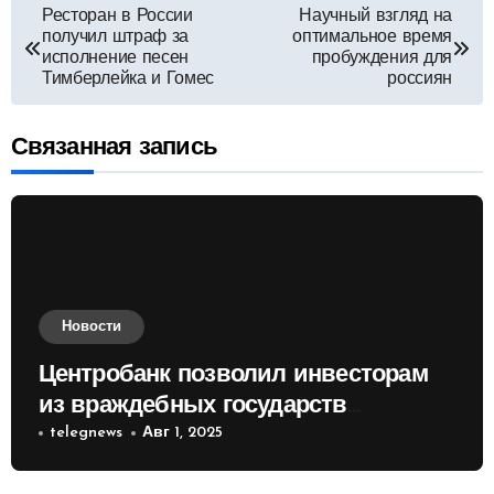
Навигация
Ресторан в России
Научный взгляд на
получил штраф за
оптимальное время
по
исполнение песен
пробуждения для
Тимберлейка и Гомес
россиян
записям
Связанная запись
Новости
Центробанк позволил инвесторам
из враждебных государств
приобретать валюту
telegnews
Авг 1, 2025