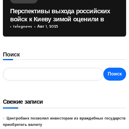
Перспективы выхода российских
войск к Киеву зимой оценили в
России
telegnews
Авг 1, 2025
Поиск
Поиск
Свежие записи
Центробанк позволил инвесторам из враждебных государств
приобретать валюту