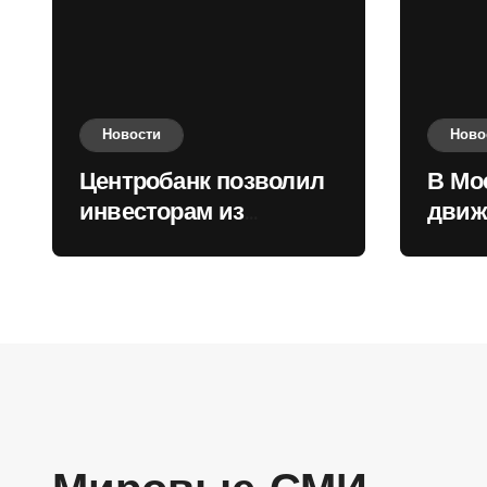
Новости
Ново
Центробанк позволил
В Мо
инвесторам из
движ
враждебных
коль
государств
приобретать валюту