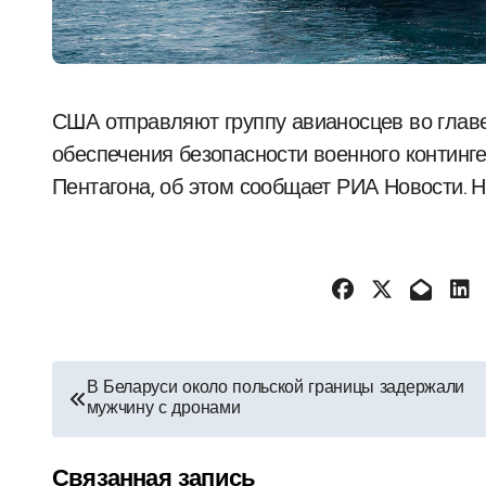
США отправляют группу авианосцев во главе с USS Nimitz на Ближний Восток для
обеспечения безопасности военного континге
Пентагона, об этом сообщает РИА Новости. Н
Навигация
В Беларуси около польской границы задержали
мужчину с дронами
по
записям
Связанная запись