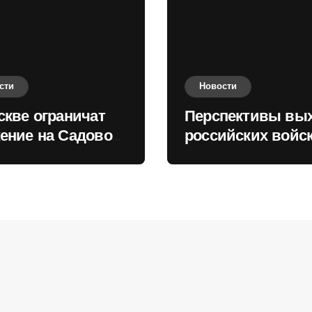
сти
Новости
скве ограничат
Перспективы вы
ение на Садовом
российских войск
це
Киеву зимой оце
в России