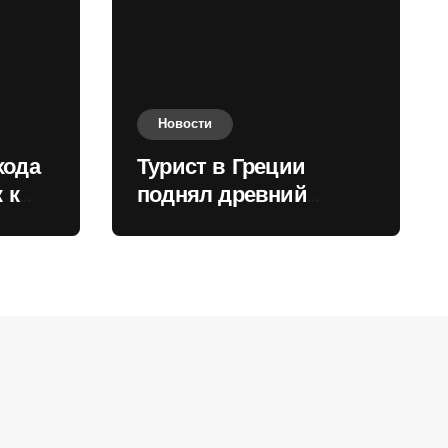
Новости
хода
Турист в Греции
 к
поднял древний
нили
мрамор для фото и
вызвал недовольство
местных жителей