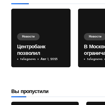
Новости
Новости
Центробанк
В Москв
позволил
огранич
инвесторам из
telegnews
Авг 1, 2025
движени
telegnews
враждебных
Садовом
государств
приобретать
валюту
Вы пропустили