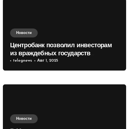
Новости
Центробанк позволил инвесторам
из враждебных государств
приобретать валюту
telegnews
Авг 1, 2025
Новости