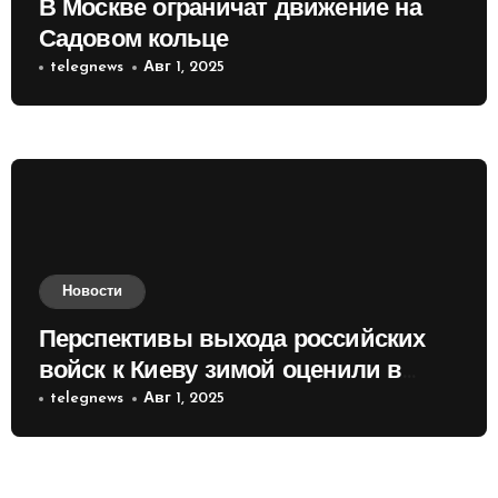
В Москве ограничат движение на
Садовом кольце
telegnews
Авг 1, 2025
Новости
Перспективы выхода российских
войск к Киеву зимой оценили в
России
telegnews
Авг 1, 2025