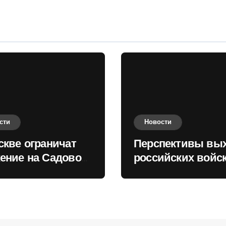
сти
Новости
скве ограничат
Перспективы вы
ение на Садовом
российских войск
це
Киеву зимой оце
в России