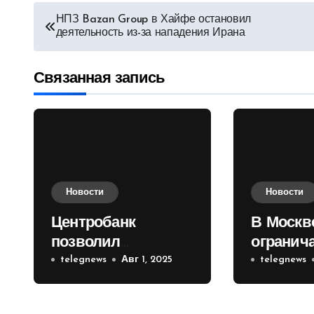
Навигация
НПЗ Bazan Group в Хайфе остановил
деятельность из-за нападения Ирана
по
записям
Связанная запись
Новости
Новости
Центробанк
В Москв
позволил
огранич
инвесторам из
telegnews
Авг 1, 2025
движени
telegnews
враждебных
Садовом
государств