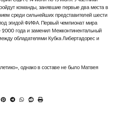
ории США с 14 июня по 13 июля. Участники
пройдут команды, занявшие первые два места в
занием среди сильнейших представителей шести
под эгидой ФИФА. Первый чемпионат мира
ре 2000 года и заменил Межконтинентальный
 между обладателями Кубка Либертадорес и
етико», однако в составе не было Матвея