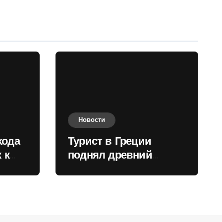
Новости
хода
Турист в Греции
 к
поднял древний
нили
мрамор для фото и
вызвал недовольство
местных жителей