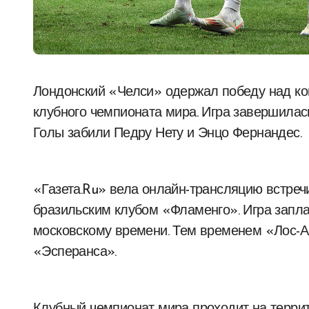
Лондонский «Челси» одержал победу над командой из США «Лос-Анджелес» в матче
клубного чемпионата мира. Игра завершилась
Голы забили Педру Нету и Энцо Фернандес.
«Газета.Ru» вела онлайн-трансляцию встреч
бразильским клубом «Фламенго». Игра запла
московскому времени. Тем временем «Лос-А
«Эсперанса».