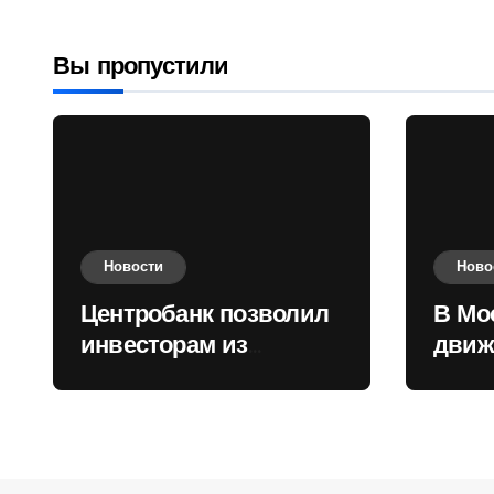
приобретать
валюту
Вы пропустили
Новости
Ново
Центробанк позволил
В Мо
инвесторам из
движ
враждебных
коль
государств
приобретать валюту