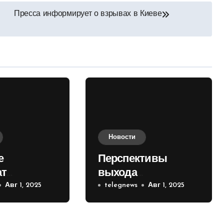
Пресса информирует о взрывах в Киеве
Новости
е
Перспективы
ат
выхода
е на
Авг 1, 2025
российских войск к
telegnews
Авг 1, 2025
 кольце
Киеву зимой
оценили в России