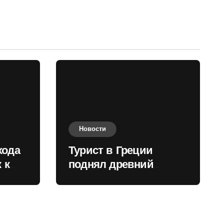
Новости
хода
Турист в Греции
 к
поднял древний
нили
мрамор для фото и
вызвал недовольство
местных жителей