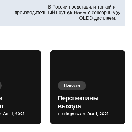
В России представили тонкий и
производительный ноутбук Honor с сенсорным
OLED-дисплеем.
Новости
е
Перспективы
ат
выхода
е на
Авг 1, 2025
российских войск к
telegnews
Авг 1, 2025
 кольце
Киеву зимой
оценили в России