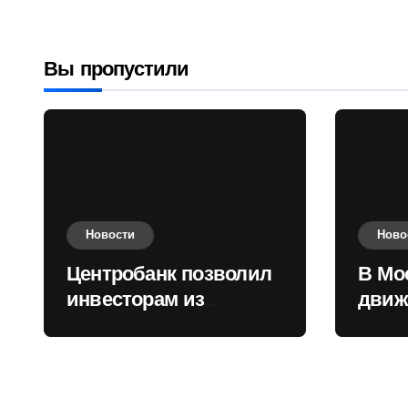
приобретать
валюту
Вы пропустили
Новости
Ново
Центробанк позволил
В Мо
инвесторам из
движ
враждебных
коль
государств
приобретать валюту