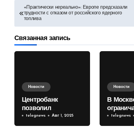
Навигация
«Практически нереально»: Европе предсказали
трудности с отказом от российского ядерного
по
топлива
записям
Связанная запись
Новости
Новости
Центробанк
В Москв
позволил
огранич
инвесторам из
telegnews
Авг 1, 2025
движени
telegnews
враждебных
Садовом
государств