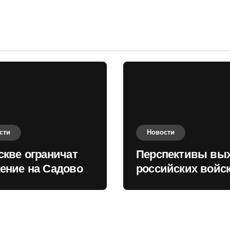
сти
Новости
скве ограничат
Перспективы вы
ение на Садовом
российских войск
це
Киеву зимой оце
в России