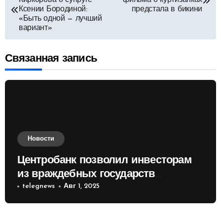
Киркорова о супруге
фильма о куртизанках
по
Ксении Бородиной:
предстала в бикини
«Быть одной — лучший
вариант»
записям
Связанная запись
Новости
Центробанк позволил инвесторам
из враждебных государств
приобретать валюту
telegnews
Авг 1, 2025