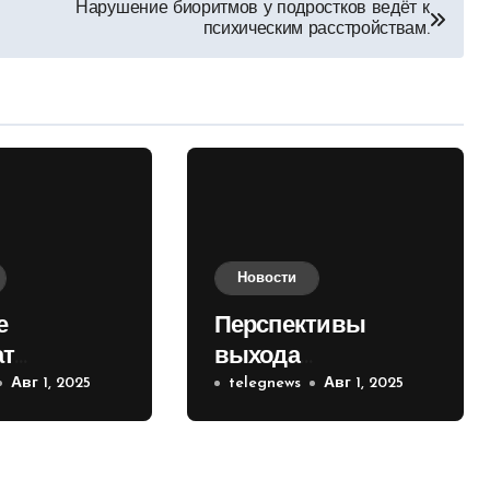
Нарушение биоритмов у подростков ведёт к
психическим расстройствам.
Новости
е
Перспективы
ат
выхода
е на
Авг 1, 2025
российских войск к
telegnews
Авг 1, 2025
 кольце
Киеву зимой
оценили в России