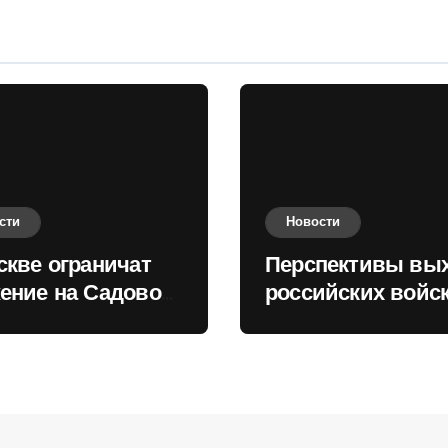
сти
Новости
скве ограничат
Перспективы вы
ение на Садовом
российских войск
це
Киеву зимой оце
в России