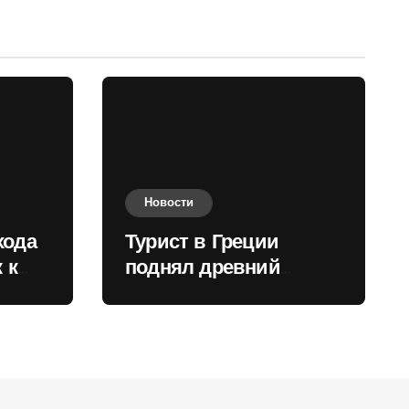
Новости
хода
Турист в Греции
 к
поднял древний
нили
мрамор для фото и
вызвал недовольство
местных жителей