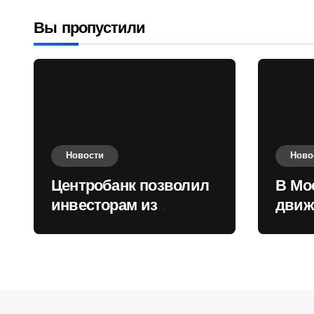
валюту
Вы пропустили
Новости
Ново
Центробанк позволил
В Мо
инвесторам из
движ
враждебных
коль
государств
приобретать валюту