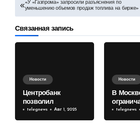
Навигация
«У «Газпрома» запросили разъяснения по
уменьшению объемов продаж топлива на бирже»
по
записям
Связанная запись
Новости
Новости
Центробанк
В Москв
позволил
огранич
инвесторам из
telegnews
Авг 1, 2025
движени
telegnews
враждебных
Садовом
государств
приобретать