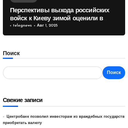
Перспективы выхода российских
войск к Киеву зимой оценили в
России
telegnews
Авг 1, 2025
Поиск
Поиск
Свежие записи
Центробанк позволил инвесторам из враждебных государств
приобретать валюту