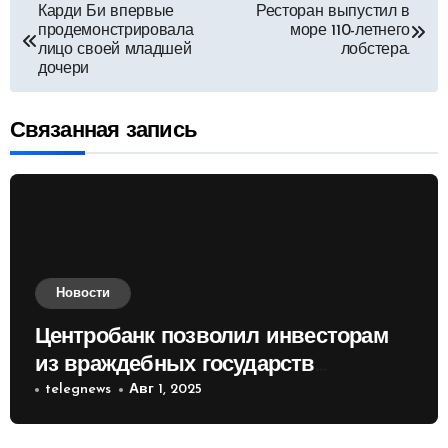
Навигация
Карди Би впервые
Ресторан выпустил в
продемонстрировала
море 110-летнего
по
лицо своей младшей
лобстера.
дочери
записям
Связанная запись
Новости
Центробанк позволил инвесторам
из враждебных государств
приобретать валюту
telegnews
Авг 1, 2025