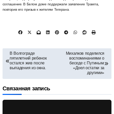
соглашение. В Белом доме поддержали заявление Трампа,
повторив его призыв к жителям Тегерана.
Навигация
В Волгограде
Михалков поделился
пятилетний ребенок
воспоминаниями о
по
остался жив после
беседе с Путиным:
выпадения из окна.
«Доел остатки за
другими»
записям
Связанная запись