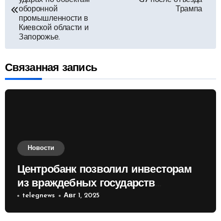
по
ударах по объектам
G7 после отъезда
оборонной
Трампа
промышленности в
записям
Киевской области и
Запорожье.
Связанная запись
Новости
Центробанк позволил инвесторам
из враждебных государств
приобретать валюту
telegnews
Авг 1, 2025