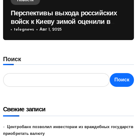
Новости
Перспективы выхода российских
войск к Киеву зимой оценили в
России
telegnews
Авг 1, 2025
Поиск
Поиск
Свежие записи
Центробанк позволил инвесторам из враждебных государств
приобретать валюту