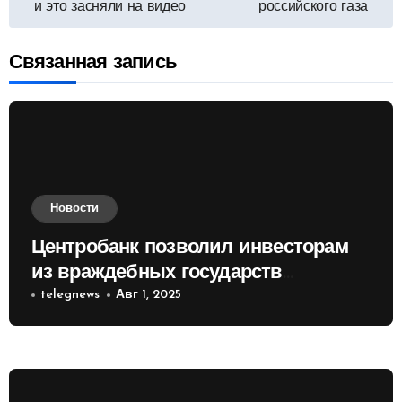
и это засняли на видео
российского газа
записям
Связанная запись
Новости
Центробанк позволил инвесторам
из враждебных государств
приобретать валюту
telegnews
Авг 1, 2025