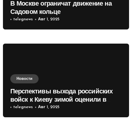
В Москве ограничат движение на
Садовом кольце
telegnews
Авг 1, 2025
Новости
Перспективы выхода российских
войск к Киеву зимой оценили в
России
telegnews
Авг 1, 2025