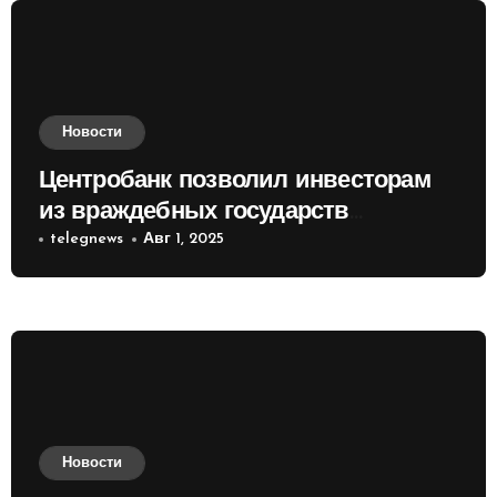
Новости
Центробанк позволил инвесторам
из враждебных государств
приобретать валюту
telegnews
Авг 1, 2025
Новости