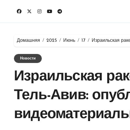
Перейти
к
содержимому
Домашняя
2025
Июнь
17
Израильская рак
Новости
Израильская рак
Тель-Авив: опу
видеоматериалы