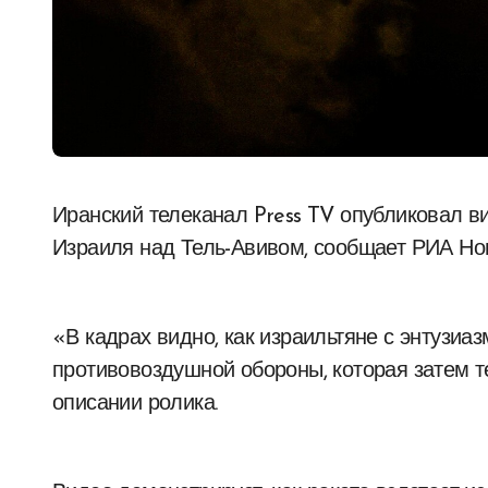
Иранский телеканал Press TV опубликовал видео об инциденте с ракетой системы ПВО
Израиля над Тель-Авивом, сообщает РИА Нов
«В кадрах видно, как израильтяне с энтузиа
противовоздушной обороны, которая затем те
описании ролика.