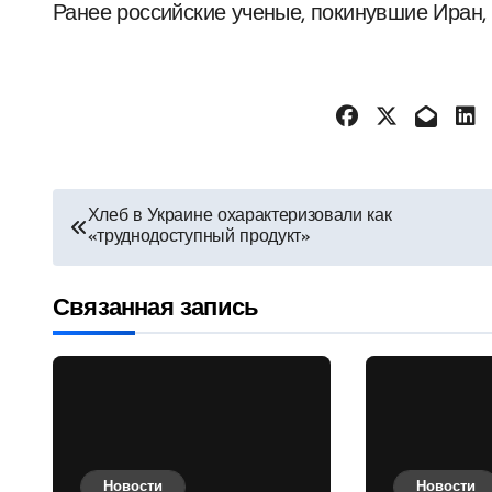
Ранее российские ученые, покинувшие Иран,
Навигация
Хлеб в Украине охарактеризовали как
«труднодоступный продукт»
по
записям
Связанная запись
Новости
Новости