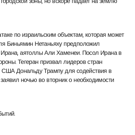
 городской зоны, но вскоре падает на землю
атаке по израильским объектам, которая может
иля Биньямин Нетаньяху предположил
 Ирана, аятоллы Али Хаменеи. Посол Ирана в
роны. Тегеран призвал лидеров стран
у США Дональду Трампу для содействия в
 заявил ночью во вторник о необходимости
бытий.