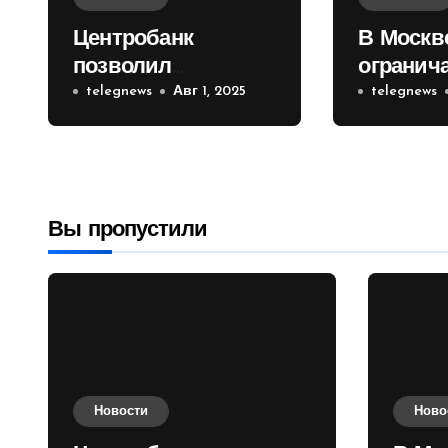
Центробанк
В Москв
позволил
огранич
инвесторам из
telegnews
Авг 1, 2025
движени
telegnews
враждебных
Садовом
государств
приобретать
валюту
Вы пропустили
Новости
Ново