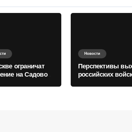
сти
Новости
скве ограничат
Перспективы вы
ение на Садовом
российских войск
це
Киеву зимой оце
в России