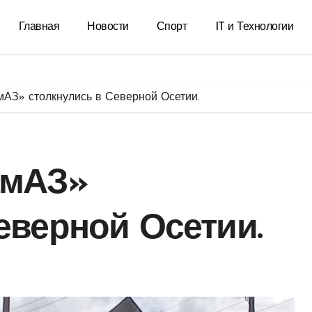
Главная
Новости
Спорт
IT и Технологии
мАЗ» столкнулись в Северной Осетии.
амАЗ»
еверной Осетии.