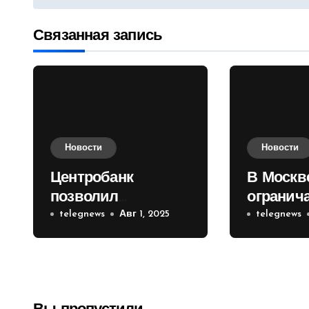
по
записям
Связанная запись
Новости
Новости
Центробанк
В Москв
позволил
огранич
инвесторам из
telegnews
Авг 1, 2025
движени
telegnews
враждебных
Садовом
государств
приобретать
валюту