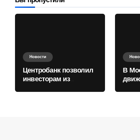
Вы пропустили
Новости
Ново
Центробанк позволил
В Мо
инвесторам из
движ
враждебных
коль
государств
приобретать валюту