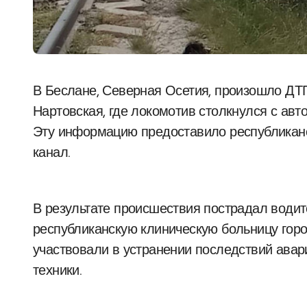
В Беслане, Северная Осетия, произошло ДТП на железнодорожном переезде улицы
Нартовская, где локомотив столкнулся с ав
Эту информацию предоставило республиканс
канал.
В результате происшествия пострадал водит
республиканскую клиническую больницу гор
участвовали в устранении последствий авар
техники.