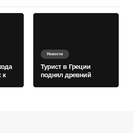
Новости
хода
Турист в Греции
 к
поднял древний
нили
мрамор для фото и
вызвал недовольство
местных жителей