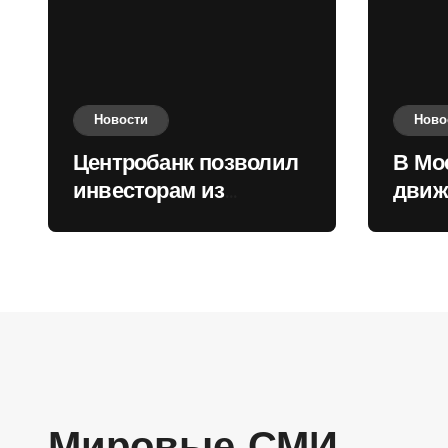
Новости
Ново
Центробанк позволил
В Мо
инвесторам из
движ
враждебных
коль
государств
приобретать валюту