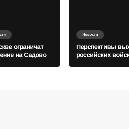
сти
Новости
скве ограничат
Перспективы вы
ение на Садовом
российских войск
це
Киеву зимой оце
в России