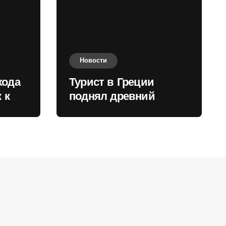
Новости
хода
Турист в Греции
 к
поднял древний
нили
мрамор для фото и
вызвал недовольство
местных жителей