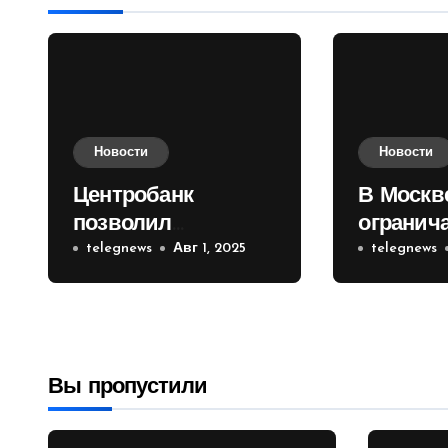
Новости
Новости
Центробанк
В Москв
позволил
огранич
инвесторам из
telegnews
Авг 1, 2025
движени
telegnews
враждебных
Садовом
государств
приобретать
валюту
Вы пропустили