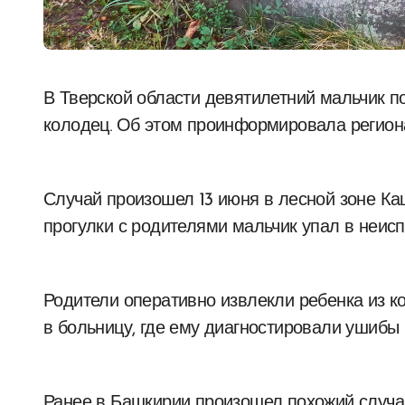
В Тверской области девятилетний мальчик получил травмы после падения в заброшенный
колодец. Об этом проинформировала регион
Случай произошел 13 июня в лесной зоне Ка
прогулки с родителями мальчик упал в неис
Родители оперативно извлекли ребенка из к
в больницу, где ему диагностировали ушибы 
Ранее в Башкирии произошел похожий случай