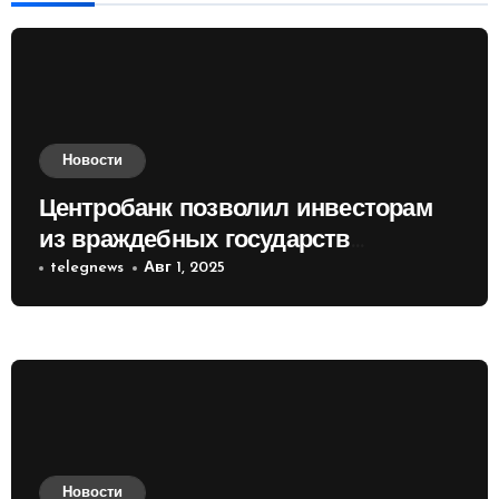
Новости
Центробанк позволил инвесторам
из враждебных государств
приобретать валюту
telegnews
Авг 1, 2025
Новости