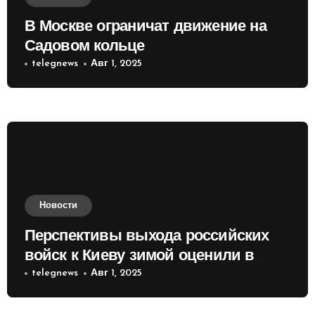
В Москве ограничат движение на
Садовом кольце
telegnews
Авг 1, 2025
Новости
Перспективы выхода российских
войск к Киеву зимой оценили в
России
telegnews
Авг 1, 2025