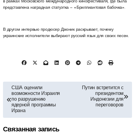
в рамках Московского международного кинофестиваля, где была
представлена наградная статуэтка — «Бриллиантовая бабочка».
В другом интервью продюсер Дзюник раскрывает, почему
украинские исполнители выбирают русский язык для своих песен.
Навигация
США оценили
Путин встретится с
возможности Израиля
президентом
по
по разрушению
Индонезии для
ядерной программы
переговоров
Ирана
записям
Связанная запись