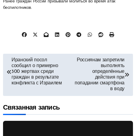
Ранее граждан России призывали молиться во время атак
беспилотников.
Навигация
Иранский посол
Россиянам запретили
сообщил о примерно
выполнять
по
300 жертвах среди
определённые
граждан в результате
действия при
конфликта с Израилем
попадании смартфона
записям
в воду
Связанная запись