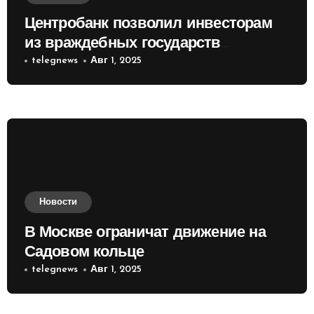
Центробанк позволил инвесторам
из враждебных государств
приобретать валюту
telegnews
Авг 1, 2025
Новости
В Москве ограничат движение на
Садовом кольце
telegnews
Авг 1, 2025