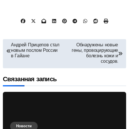
Навигация
Андрей Прицепов стал
Обнаружены новые
новым послом России
гены, провоцирующие
по
в Гайане
болезнь кожи и
сосудов.
записям
Связанная запись
Новости