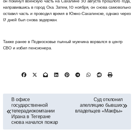
он покинул воинскую часть на Сахалине 30 августа прошлого года,
направившись в город Оха. Затем, 10 ноября, он снова самовольно
оставил часть и проводил время в Южно-Сахалинске, однако через
17 дней был снова задержан.
Также ранее в Подмосковье пьяный мужчина ворвался в центр
СВО и избил пенсионера.
Навигация
В офисе
Суд отклонил
государственной
апелляцию бывших
по
телерадиокомпании
владельцев «Макфы»
Ирана в Тегеране
снова начался пожар
записям