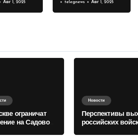
е на
Авг 1, 2025
российских войск к
telegnews
Авг 1, 2025
 кольце
Киеву зимой
оценили в России
сти
Новости
скве ограничат
Перспективы вы
ение на Садовом
российских войск
це
Киеву зимой оце