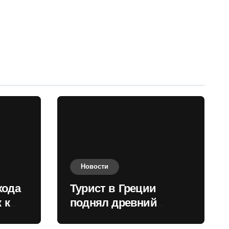
Новости
хода
Турист в Греции
 к
поднял древний
нили
мрамор для фото и