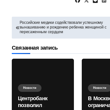
Навигация
Российские медики содействовали успешному
вынашиванию и рождению ребенка женщиной с
по
пересаженным сердцем
записям
Связанная запись
Новости
Новости
Центробанк
В Москв
позволил
огранич