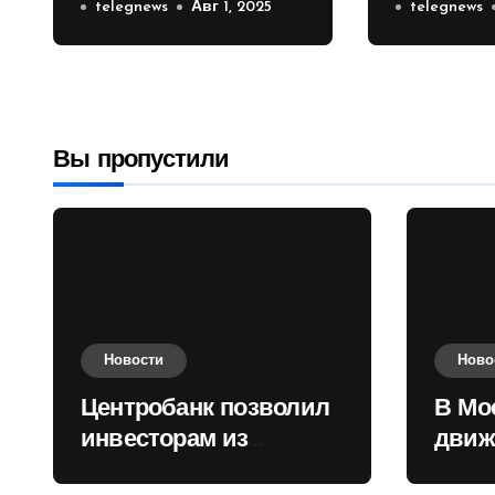
инвесторам из
telegnews
Авг 1, 2025
движени
telegnews
враждебных
Садовом
государств
приобретать
валюту
Вы пропустили
Новости
Ново
Центробанк позволил
В Мо
инвесторам из
движ
враждебных
коль