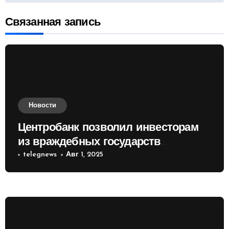
записям
Связанная запись
Новости
Центробанк позволил инвесторам
из враждебных государств
приобретать валюту
telegnews
Авг 1, 2025