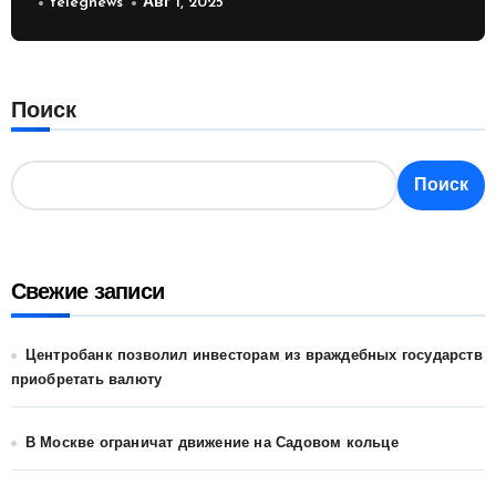
России
telegnews
Авг 1, 2025
Поиск
Поиск
Свежие записи
Центробанк позволил инвесторам из враждебных государств
приобретать валюту
В Москве ограничат движение на Садовом кольце