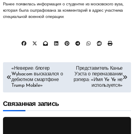
Ранее появилась информация о студентке из московского вуза,
которая была оштрафована за комментарий в адрес участника
специальной военной операции.
Навигация
«Неверие: блогер
Представитель Канье
Wylsacom высказался о
Уэста о переназвании
по
дебютном смартфоне
рэпера: «Имя Ye Ye не
Trump Mobile»
используется»
записям
Связанная запись