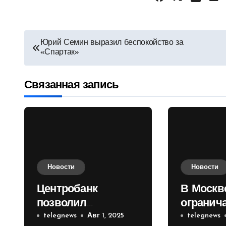
Навигация
Юрий Семин выразил беспокойство за
«Спартак»
по
записям
Связанная запись
Новости
Новости
Центробанк
В Москв
позволил
огранич
инвесторам из
telegnews
Авг 1, 2025
движени
telegnews