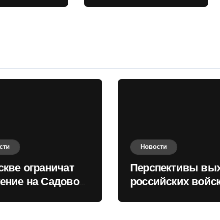
 кольце
Киеву зимой
оценили в России
сти
Новости
скве ограничат
Перспективы вы
ение на Садовом
российских войск
це
Киеву зимой оце
в России