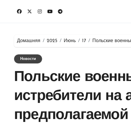
Перейти
к
содержимому
Домашняя
2025
Июнь
17
Польские военны
Новости
Польские военн
истребители на
предполагаемой