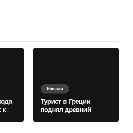
Новости
хода
Турист в Греции
 к
поднял древний
нили
мрамор для фото и
вызвал недовольство