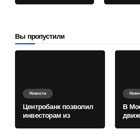
враждебных
Садовом
государств
приобретать
валюту
Вы пропустили
Новости
Ново
Центробанк позволил
В Мо
инвесторам из
движ
враждебных
коль
государств