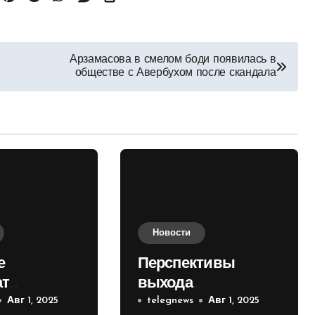
Арзамасова в смелом боди появилась в
обществе с Авербухом после скандала
Новости
е
Перспективы
ат
выхода
е на
Авг 1, 2025
российских войск к
telegnews
Авг 1, 2025