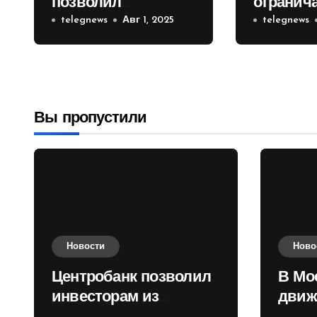
позволил
огранич
инвесторам из
telegnews
Авг 1, 2025
движени
telegnews
враждебных
Садовом
государств
приобретать
валюту
Вы пропустили
Новости
Ново
Центробанк позволил
В Мо
инвесторам из
движ