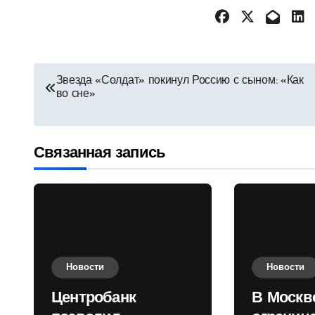
Навигация
Звезда «Солдат» покинул Россию с сыном: «Как
во сне»
по
записям
Связанная запись
Новости
Новости
Центробанк
В Москв