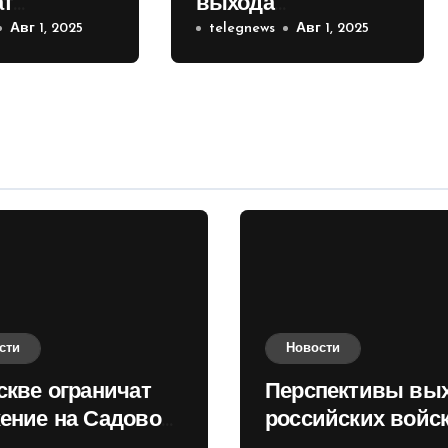
ат
выхода
е на
Авг 1, 2025
российских войск к
telegnews
Авг 1, 2025
 кольце
Киеву зимой
оценили в России
сти
Новости
скве ограничат
Перспективы вы
ение на Садовом
российских войск