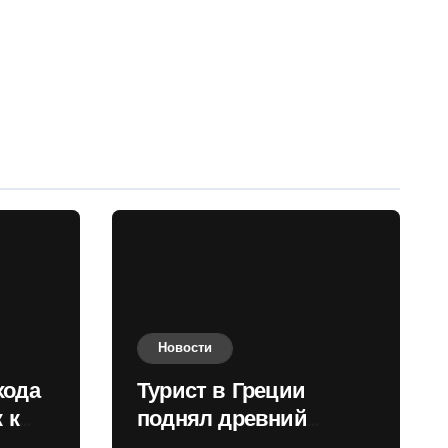
Новости
хода
Турист в Греции
 к
поднял древний