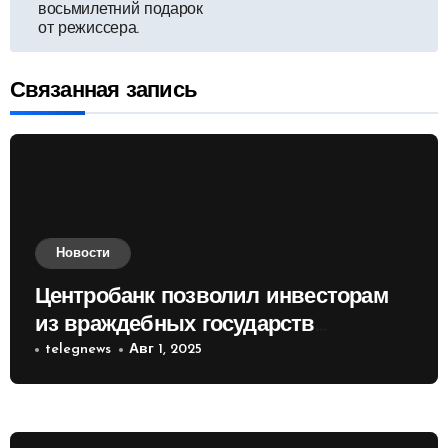
восьмилетний подарок
от режиссера.
записям
Связанная запись
Новости
Центробанк позволил инвесторам
из враждебных государств
приобретать валюту
telegnews
Авг 1, 2025