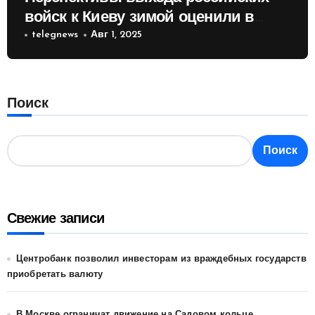
войск к Киеву зимой оценили в
России
telegnews
Авг 1, 2025
Поиск
Поиск
Свежие записи
Центробанк позволил инвесторам из враждебных государств
приобретать валюту
В Москве ограничат движение на Садовом кольце