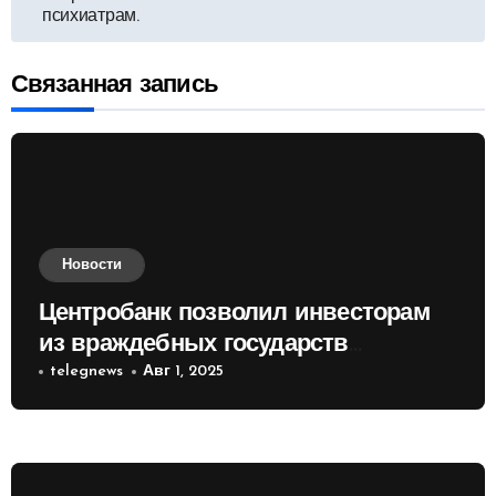
психиатрам.
записям
Связанная запись
Новости
Центробанк позволил инвесторам
из враждебных государств
приобретать валюту
telegnews
Авг 1, 2025