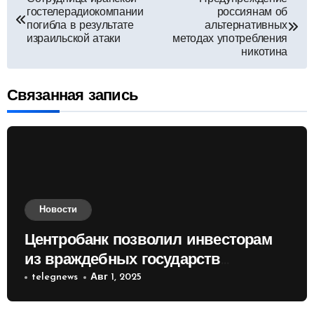
гостелерадиокомпании
россиянам об
по
погибла в результате
альтернативных
израильской атаки
методах употребления
никотина
записям
Связанная запись
Новости
Центробанк позволил инвесторам
из враждебных государств
приобретать валюту
telegnews
Авг 1, 2025