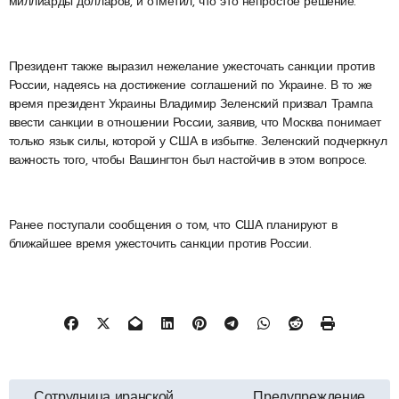
миллиарды долларов, и отметил, что это непростое решение.
Президент также выразил нежелание ужесточать санкции против
России, надеясь на достижение соглашений по Украине. В то же
время президент Украины Владимир Зеленский призвал Трампа
ввести санкции в отношении России, заявив, что Москва понимает
только язык силы, которой у США в избытке. Зеленский подчеркнул
важность того, чтобы Вашингтон был настойчив в этом вопросе.
Ранее поступали сообщения о том, что США планируют в
ближайшее время ужесточить санкции против России.
Навигация
Сотрудница иранской
Предупреждение