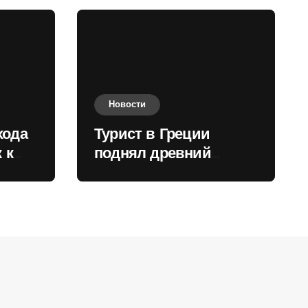
Новости
хода
Турист в Греции
 к
поднял древний
нили
мрамор для фото и
вызвал недовольство
местных жителей