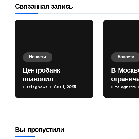
записям
Связанная запись
Новости
Новости
Центробанк
В Москв
позволил
огранич
инвесторам из
telegnews
Авг 1, 2025
движени
telegnews
враждебных
Садовом
государств
приобретать
валюту
Вы пропустили