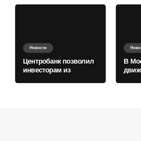
Новости
Ново
Центробанк позволил
В Мо
инвесторам из
движ
враждебных
коль
государств
приобретать валюту