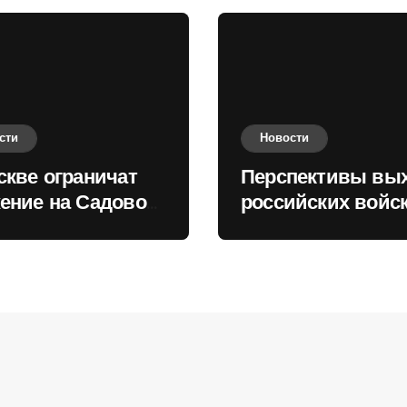
сти
Новости
скве ограничат
Перспективы вы
ение на Садовом
российских войск
це
Киеву зимой оце
в России