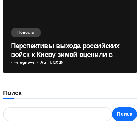
Новости
Перспективы выхода российских
войск к Киеву зимой оценили в
России
telegnews
Авг 1, 2025
Поиск
Поиск