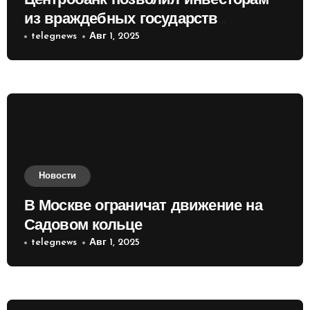
Центробанк позволил инвесторам
из враждебных государств
приобретать валюту
telegnews
Авг 1, 2025
Новости
В Москве ограничат движение на
Садовом кольце
telegnews
Авг 1, 2025