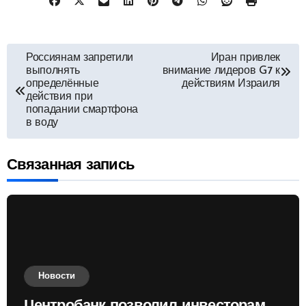
Навигация
Россиянам запретили
Иран привлек
выполнять
внимание лидеров G7 к
по
определённые
действиям Израиля
действия при
попадании смартфона
записям
в воду
Связанная запись
Новости