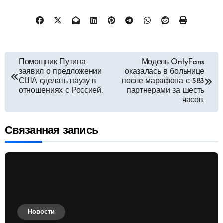
Навигация
Помощник Путина
Модель OnlyFans
заявил о предложении
оказалась в больнице
по
США сделать паузу в
после марафона с 583
отношениях с Россией.
партнерами за шесть
часов.
записям
Связанная запись
Новости