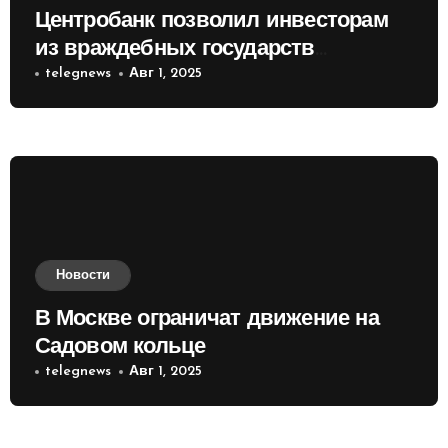
Центробанк позволил инвесторам
из враждебных государств
приобретать валюту
telegnews
Авг 1, 2025
Новости
В Москве ограничат движение на
Садовом кольце
telegnews
Авг 1, 2025