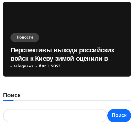
Новости
Перспективы выхода российских
войск к Киеву зимой оценили в
России
telegnews
Авг 1, 2025
Поиск
Поиск