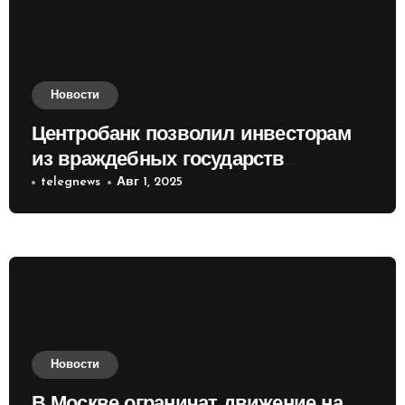
Новости
Центробанк позволил инвесторам
из враждебных государств
приобретать валюту
telegnews
Авг 1, 2025
Новости
В Москве ограничат движение на