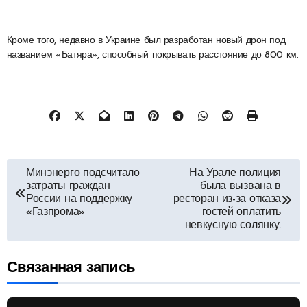
Кроме того, недавно в Украине был разработан новый дрон под
названием «Батяра», способный покрывать расстояние до 800 км.
Навигация
Минэнерго подсчитало
На Урале полиция
затраты граждан
была вызвана в
по
России на поддержку
ресторан из-за отказа
«Газпрома»
гостей оплатить
невкусную солянку.
записям
Связанная запись