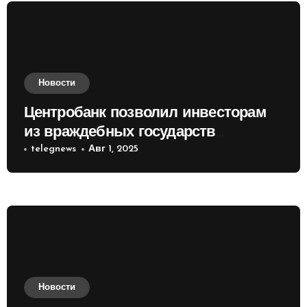
Новости
Центробанк позволил инвесторам
из враждебных государств
приобретать валюту
telegnews
Авг 1, 2025
Новости