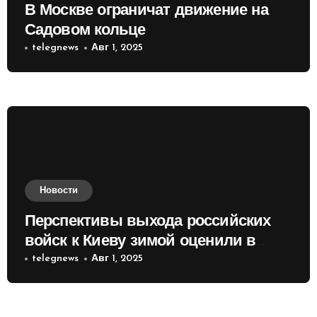
В Москве ограничат движение на
Садовом кольце
telegnews
Авг 1, 2025
Новости
Перспективы выхода российских
войск к Киеву зимой оценили в
России
telegnews
Авг 1, 2025