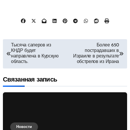
Навигация
Тысяча саперов из
Более 650
КНДР будет
пострадавших в
по
направлена в Курскую
Израиле в результате
область.
обстрелов из Ирана
записям
Связанная запись
Новости