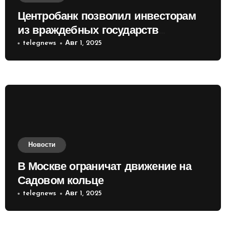
Центробанк позволил инвесторам
из враждебных государств
приобретать валюту
telegnews
Авг 1, 2025
Новости
В Москве ограничат движение на
Садовом кольце
telegnews
Авг 1, 2025