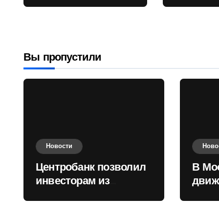
враждебных
Садовом
государств
приобретать
валюту
Вы пропустили
Новости
Ново
Центробанк позволил
В Мо
инвесторам из
движ
враждебных
коль
государств