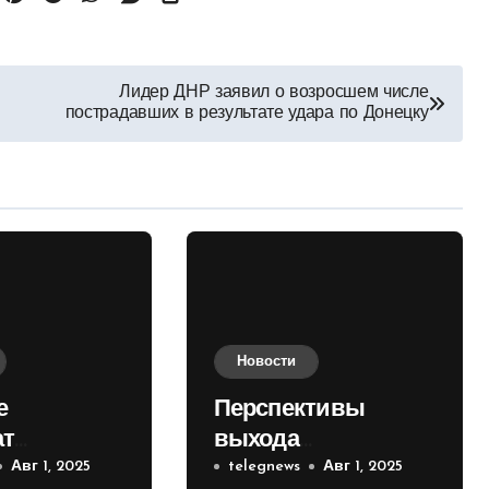
Лидер ДНР заявил о возросшем числе
пострадавших в результате удара по Донецку
Новости
е
Перспективы
ат
выхода
е на
Авг 1, 2025
российских войск к
telegnews
Авг 1, 2025