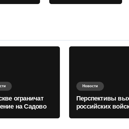
 кольце
Киеву зимой
оценили в России
сти
Новости
скве ограничат
Перспективы вы
ение на Садовом
российских войск
це
Киеву зимой оце
в России