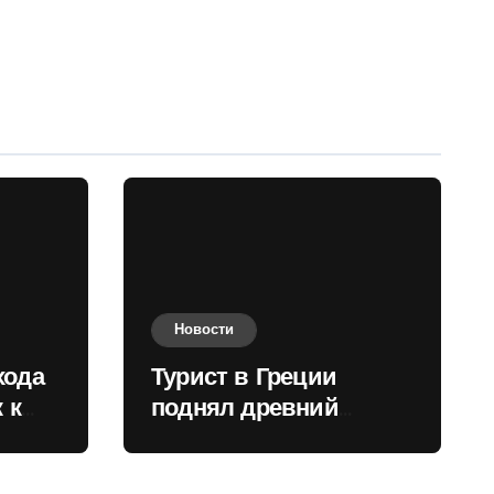
Новости
хода
Турист в Греции
 к
поднял древний
нили
мрамор для фото и
вызвал недовольство