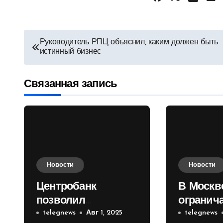
Навигация
Руководитель РПЦ объяснил, каким должен быть
истинный бизнес
по
записям
Связанная запись
Новости
Новости
Центробанк
В Москв
позволил
огранич
инвесторам из
telegnews
Авг 1, 2025
движени
telegnews