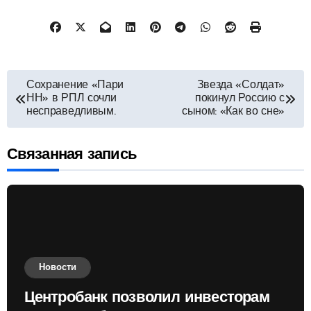
Навигация
Сохранение «Пари
Звезда «Солдат»
НН» в РПЛ сочли
покинул Россию с
по
несправедливым.
сыном: «Как во сне»
записям
Связанная запись
Новости
Центробанк позволил инвесторам