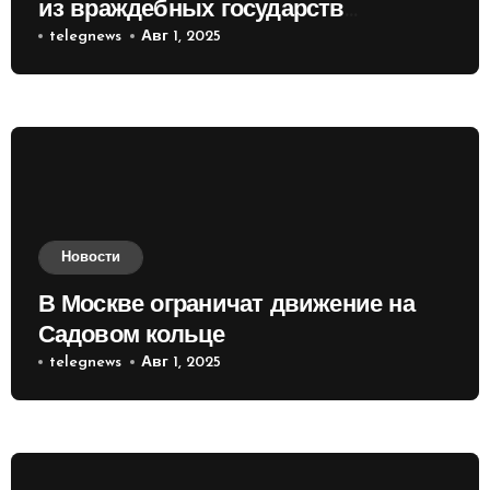
из враждебных государств
приобретать валюту
telegnews
Авг 1, 2025
Новости
В Москве ограничат движение на
Садовом кольце
telegnews
Авг 1, 2025