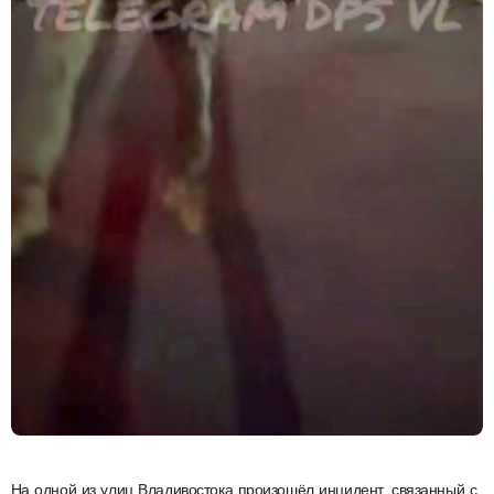
На одной из улиц Владивостока произошёл инцидент, связанный с