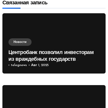
Связанная запись
Новости
Центробанк позволил инвесторам
из враждебных государств
приобретать валюту
telegnews
Авг 1, 2025