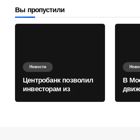
валюту
Вы пропустили
Новости
Ново
Центробанк позволил
В Мо
инвесторам из
движ
враждебных
коль
государств
приобретать валюту