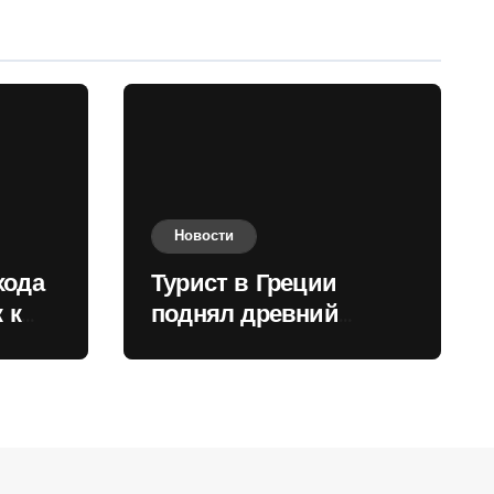
Новости
хода
Турист в Греции
 к
поднял древний
нили
мрамор для фото и
вызвал недовольство
местных жителей