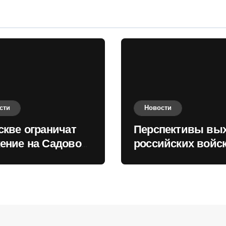
сти
Новости
скве ограничат
Перспективы вы
ение на Садовом
российских войск
це
Киеву зимой оце
в России