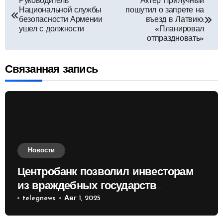
Навигация
Руководитель
Актёр Прилучный
Национальной службы
пошутил о запрете на
по
безопасности Армении
въезд в Латвию:
ушел с должности
«Планировал
отпраздновать»
записям
Связанная запись
Новости
Центробанк позволил инвесторам
из враждебных государств
приобретать валюту
telegnews
Авг 1, 2025