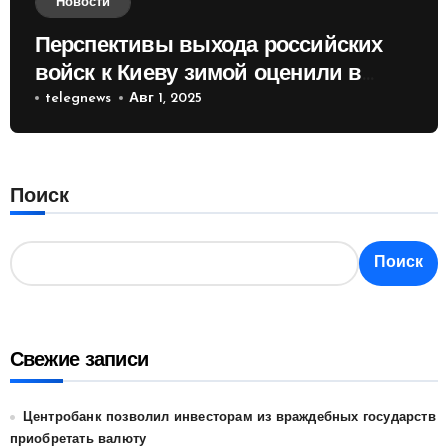
Новости
Перспективы выхода российских
войск к Киеву зимой оценили в
России
telegnews
Авг 1, 2025
Поиск
Поиск
Свежие записи
Центробанк позволил инвесторам из враждебных государств
приобретать валюту