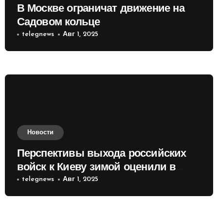
В Москве ограничат движение на
Садовом кольце
telegnews
Авг 1, 2025
Новости
Перспективы выхода российских
войск к Киеву зимой оценили в
России
telegnews
Авг 1, 2025