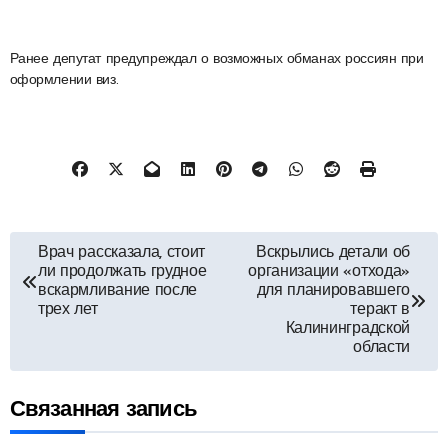
Ранее депутат предупреждал о возможных обманах россиян при
оформлении виз.
Навигация
Врач рассказала, стоит
Вскрылись детали об
ли продолжать грудное
организации «отхода»
по
вскармливание после
для планировавшего
трех лет
теракт в
Калининградской
записям
области
Связанная запись