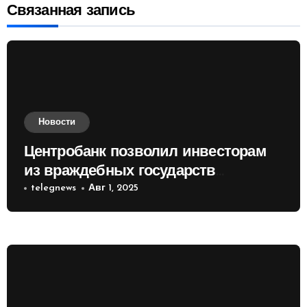
Связанная запись
Новости
Центробанк позволил инвесторам
из враждебных государств
приобретать валюту
telegnews
Авг 1, 2025