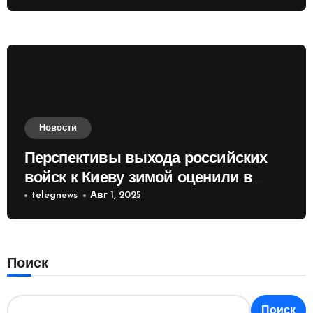
Новости
Перспективы выхода российских
войск к Киеву зимой оценили в
России
telegnews
Авг 1, 2025
Поиск
Поиск