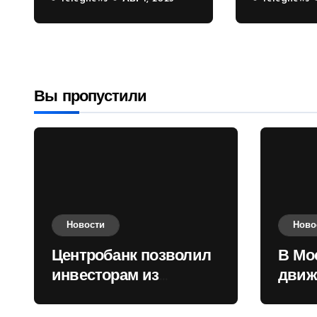
инвесторам из
движени
враждебных
Садовом
государств
приобретать
валюту
Вы пропустили
Новости
Ново
Центробанк позволил
В Мо
инвесторам из
движ
враждебных
коль
государств