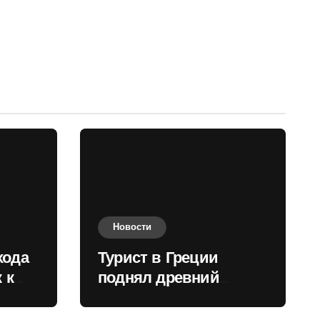
Новости
хода
Турист в Греции
 к
поднял древний
нили
мрамор для фото и
вызвал недовольство