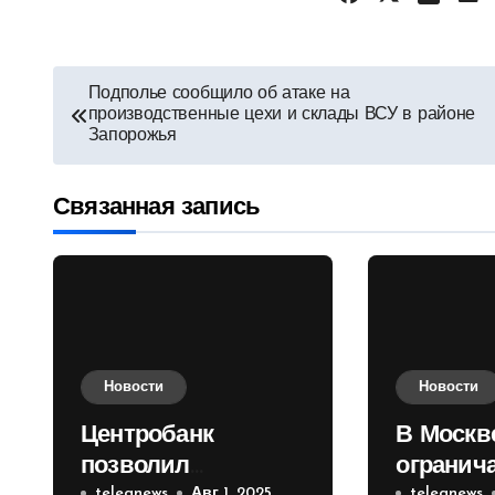
Навигация
Подполье сообщило об атаке на
производственные цехи и склады ВСУ в районе
по
Запорожья
записям
Связанная запись
Новости
Новости
Центробанк
В Москв
позволил
огранич
telegnews
Авг 1, 2025
telegnews