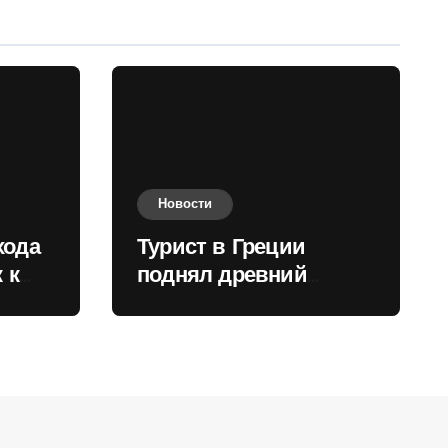
Новости
хода
Турист в Греции
 к
поднял древний
нили
мрамор для фото и
вызвал недовольство
местных жителей