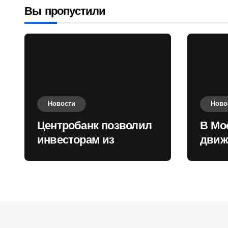
валюту
Вы пропустили
Новости
Ново
Центробанк позволил
В Мо
инвесторам из
движ
враждебных
коль
государств
приобретать валюту