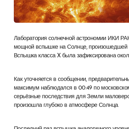
Лаборатория солнечной астрономии ИКИ РАН через свой Telegram-канал сообщила о
мощной вспышке на Солнце, произошедшей в
Вспышка класса X была зафиксирована около
Как уточняется в сообщении, предварительны
максимум наблюдался в 00:49 по московском
серьёзные последствия для Земли маловероя
произошла глубоко в атмосфере Солнца.