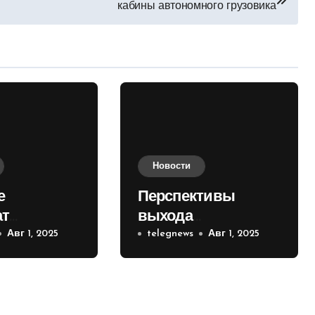
кабины автономного грузовика
Новости
е
Перспективы
ат
выхода
е на
Авг 1, 2025
российских войск к
telegnews
Авг 1, 2025
 кольце
Киеву зимой
оценили в России