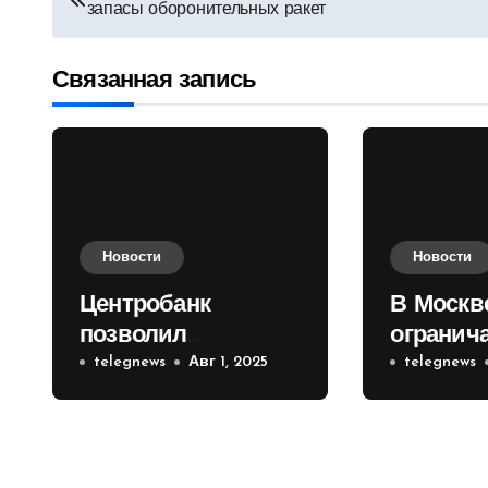
запасы оборонительных ракет
по
записям
Связанная запись
Новости
Новости
Центробанк
В Москв
позволил
огранич
инвесторам из
telegnews
Авг 1, 2025
движени
telegnews
враждебных
Садовом
государств
приобретать