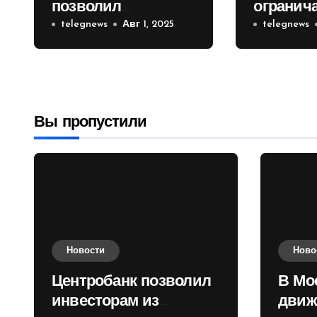
позволил
огранич
инвесторам из
telegnews
Авг 1, 2025
движени
telegnews
враждебных
Садовом
государств
приобретать
валюту
Вы пропустили
Новости
Ново
Центробанк позволил
В Мо
инвесторам из
движ