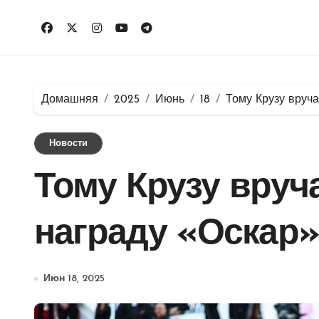
Перейти
к
содержимому
Домашняя
2025
Июнь
18
Тому Крузу вруч
Новости
Тому Крузу вруч
награду «Оскар»
Июн 18, 2025