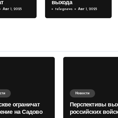
ат
выхода
е на
Авг 1, 2025
российских войск к
telegnews
Авг 1, 2025
 кольце
Киеву зимой
оценили в России
сти
Новости
скве ограничат
Перспективы вы
ение на Садовом
российских войск