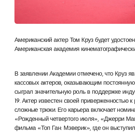
Американский актер Том Круз будет удостоен почетного «Оскара», о чем сообщила
Американская академия кинематографических
В заявлении Академии отмечено, что Круз я
кассовых актеров, оказывающим постоянную 
сыграл значительную роль в поддержке инд
19. Актер известен своей приверженностью к
сложные трюки. Его карьера включает номин
«Рожденный четвертого июля», «Джерри Маг
фильма «Топ Ган: Мэверик», где он выступил