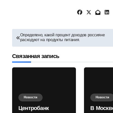
Навигация
Определено, какой процент доходов россияне
расходуют на продукты питания.
по
записям
Связанная запись
Новости
Новости
Центробанк
В Москв