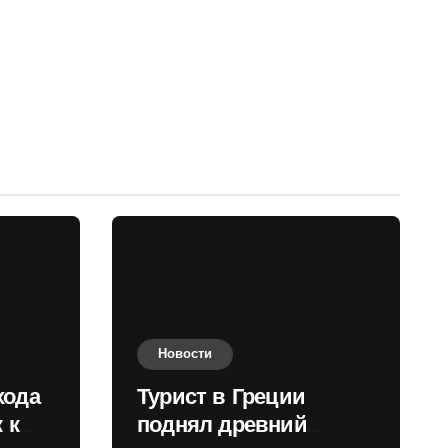
Новости
хода
Турист в Греции
 к
поднял древний