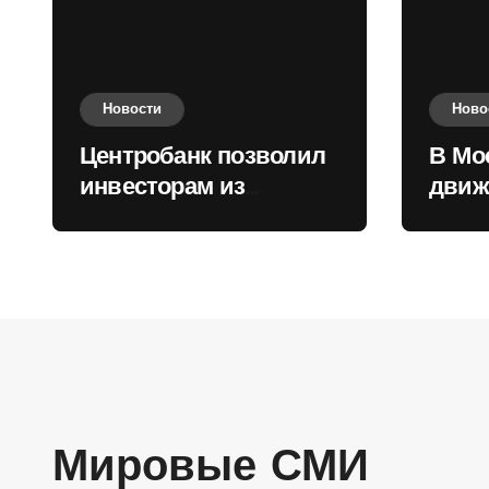
Новости
Ново
Центробанк позволил
В Мо
инвесторам из
движ
враждебных
коль
государств
приобретать валюту
Мировые СМИ