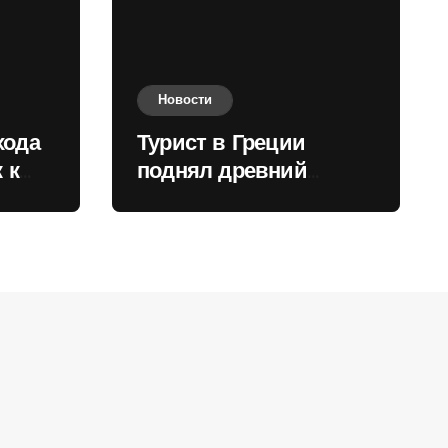
Новости
хода
Турист в Греции
 к
поднял древний
нили
мрамор для фото и
вызвал недовольство
местных жителей