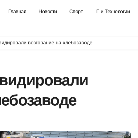
Главная
Новости
Спорт
IT и Технологии
видировали возгорание на хлебозаводе
квидировали
лебозаводе