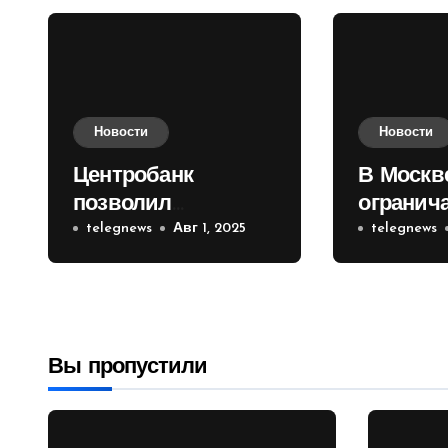
Новости
Новости
Центробанк
В Москв
позволил
огранич
инвесторам из
telegnews
Авг 1, 2025
движени
telegnews
враждебных
Садовом
государств
приобретать
валюту
Вы пропустили