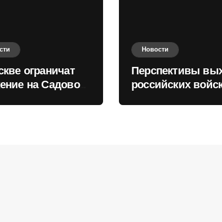
сти
Новости
скве ограничат
Перспективы вы
ение на Садовом
российских войск
це
Киеву зимой оце
в России