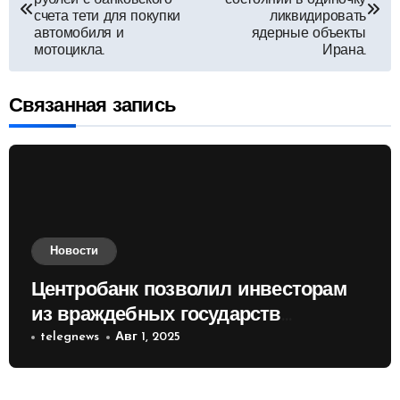
по
рублей с банковского
состоянии в одиночку
счета тети для покупки
ликвидировать
автомобиля и
ядерные объекты
записям
мотоцикла.
Ирана.
Связанная запись
Новости
Центробанк позволил инвесторам
из враждебных государств
приобретать валюту
telegnews
Авг 1, 2025