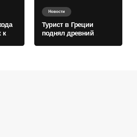
Новости
хода
Турист в Греции
 к
поднял древний
нили
мрамор для фото и
вызвал недовольство
местных жителей