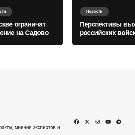
сти
Новости
скве ограничат
Перспективы вы
ение на Садовом
российских войск
це
Киеву зимой оце
в России
акты, мнения экспертов и