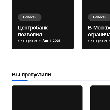
Новости
Новости
Центробанк
В Москв
позволил
огранич
инвесторам из
telegnews
Авг 1, 2025
движени
telegnews
враждебных
Садовом
государств
приобретать
валюту
Вы пропустили