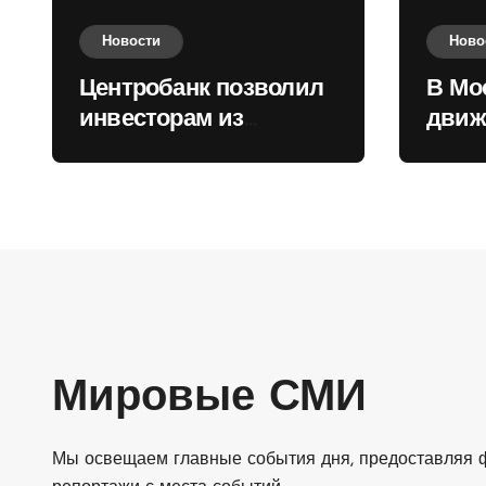
Новости
Ново
Центробанк позволил
В Мо
инвесторам из
движ
враждебных
коль
государств
приобретать валюту
Мировые СМИ
Мы освещаем главные события дня, предоставляя ф