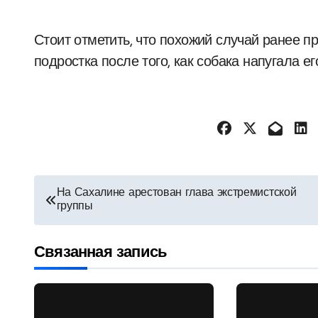
Стоит отметить, что похожий случай ранее п
подростка после того, как собака напугала е
Навигация
На Сахалине арестован глава экстремистской
группы
по
записям
Связанная запись