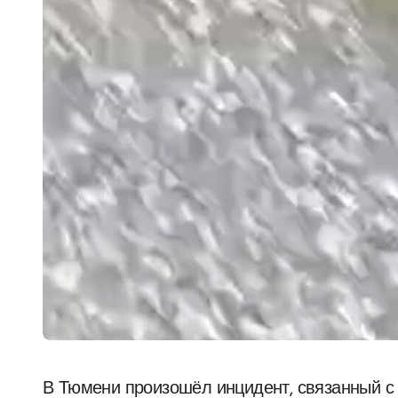
В Тюмени произошёл инцидент, связанный с агрессивным поведением крупной собаки по