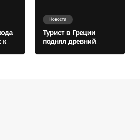
Новости
хода
Турист в Греции
 к
поднял древний
нили
мрамор для фото и
вызвал недовольство
местных жителей