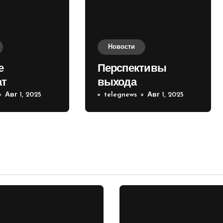
Новости
е
Перспективы
ат
выхода
е на
Авг 1, 2025
российских войск к
telegnews
Авг 1, 2025
 кольце
Киеву зимой
оценили в России