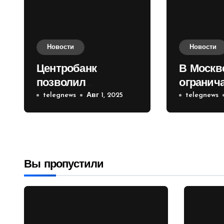
Новости
Новости
Центробанк
В Москв
позволил
огранич
инвесторам из
telegnews
Авг 1, 2025
движени
telegnews
враждебных
Садовом
государств
приобретать
валюту
Вы пропустили