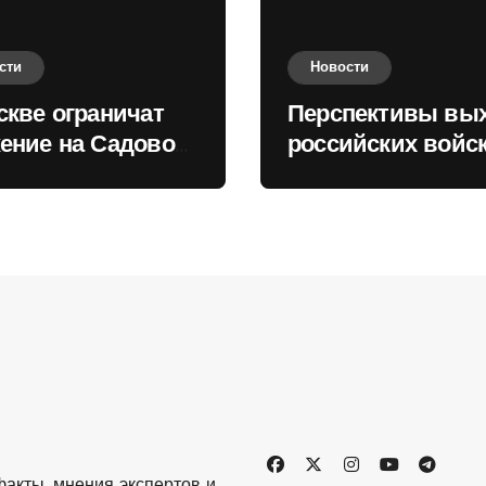
сти
Новости
скве ограничат
Перспективы вы
ение на Садовом
российских войск
це
Киеву зимой оце
в России