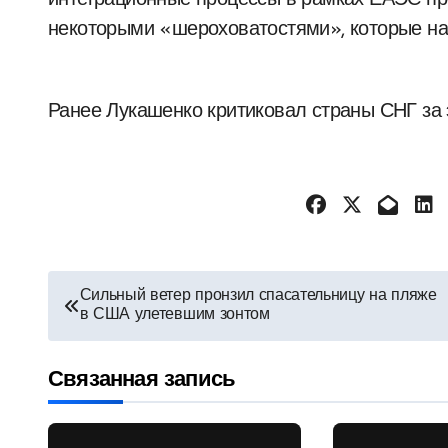
интеграционные процессы в рамках ЕАЭС пр
некоторыми «шероховатостями», которые на
Ранее Лукашенко критиковал страны СНГ за 
Навигация
Сильный ветер пронзил спасательницу на пляже
в США улетевшим зонтом
по
записям
Связанная запись