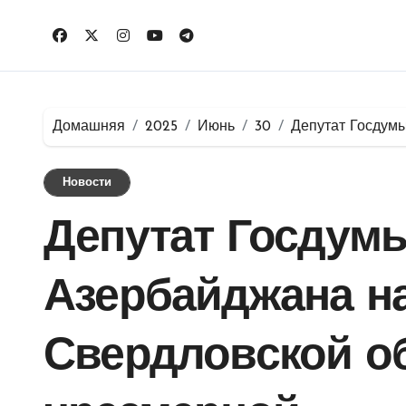
Перейти
к
содержимому
Домашняя
2025
Июнь
30
Депутат Госдумы
Новости
Депутат Госдумы
Азербайджана н
Свердловской о