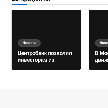
Новости
Ново
Центробанк позволил
В Мо
инвесторам из
движ
враждебных
коль
государств
приобретать валюту