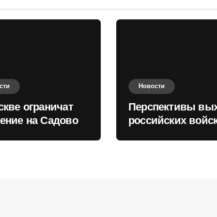
сти
Новости
скве ограничат
Перспективы вы
ение на Садовом
российских войск
це
Киеву зимой оце
в России