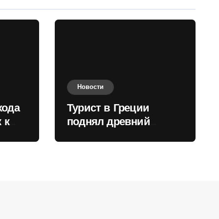
Новости
хода
Турист в Греции
 к
поднял древний
нили
мрамор для фото и
вызвал недовольство
местных жителей