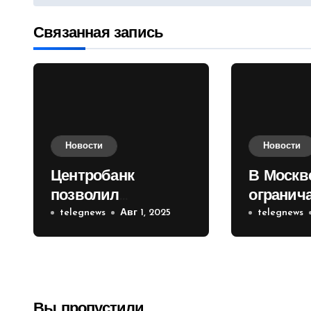
по
записям
Связанная запись
Новости
Новости
Центробанк
В Москв
позволил
огранич
инвесторам из
telegnews
Авг 1, 2025
движени
telegnews
враждебных
Садовом
государств
приобретать
валюту
Вы пропустили